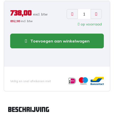
738,00
excl. b
tw
892,98
incl. btw
op voorraad
Toevoegen aan winkelwagen
Veilig en snel afrekenen met
Beschrijving