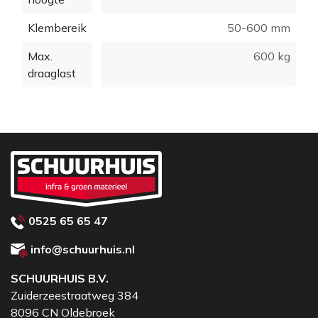
- Breedte bek: 350 mm
Klembereik
50-600 mm
- Draagkracht: 600 kg
- Eigen gewicht: 29 kg
Max.
600 kg
draaglast
0525 65 65 47
info@schuurhuis.nl
SCHUURHUIS B.V.
Zuiderzeestraatweg 384
8096 CN Oldebroek