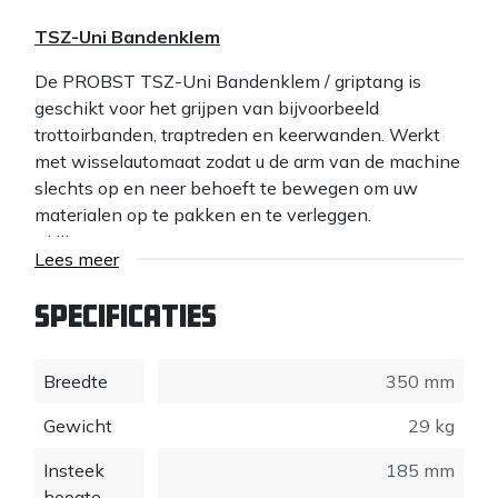
TSZ-Uni Bandenklem
De PROBST TSZ-Uni Bandenklem / griptang is
geschikt voor het grijpen van bijvoorbeeld
trottoirbanden, traptreden en keerwanden. Werkt
met wisselautomaat zodat u de arm van de machine
slechts op en neer behoeft te bewegen om uw
materialen op te pakken en te verleggen.
- Hijsoog
Lees meer
- Wisselautomaat
- Vervangbare rubbers
Specificaties
- Galvanisch verzinkt
Specificaties:
Breedte
350 mm
- Soort:
Klem
Gewicht
29 kg
- Maximaal hijsgewicht (kg):
600
- Grijpbereik- / klembereik:
50 - 600 mm
Insteek
185 mm
- Insteek hoogte: 185 mm
hoogte