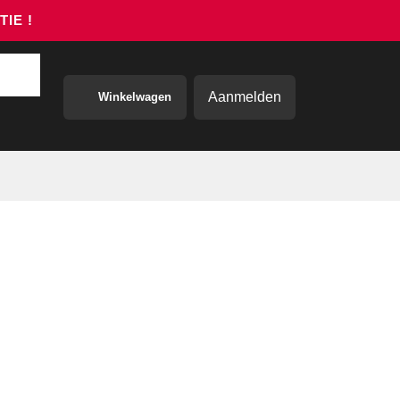
NTIE !
Aanmelden
Winkelwagen
rkkleding / PBM
Contact
O Handgreep SOLO
:
PRB700050126