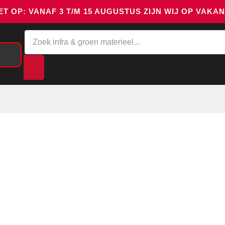
 OP: VANAF 3 T/M 15 AUGUSTUS ZIJN WIJ OP VAKA
Meetapparatuur
Aanhangwagens
We
GRAB
Artikelnummer