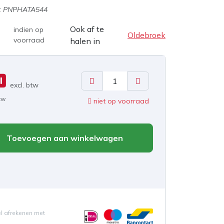
:
PNPHATA544
Ook af te
indien op
Oldebroek
voorraad
halen in
0
excl. b
tw
btw
niet op voorraad
Toevoegen aan winkelwagen
el afrekenen met