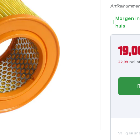
Artikelnummer
Morgen in
huis
19,0
22,99
incl. 
Veilig en sn