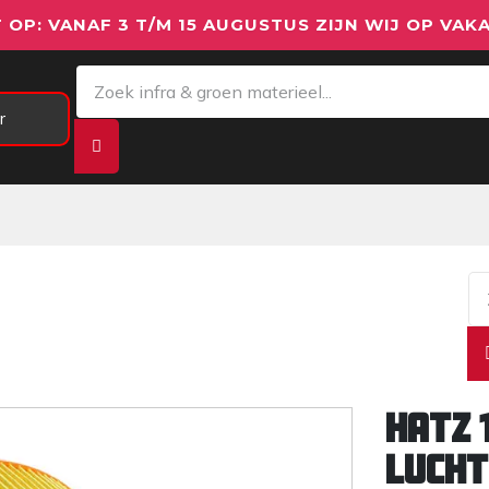
 OP: VANAF 3 T/M 15 AUGUSTUS ZIJN WIJ OP VAKA
r
Meetapparatuur
Aanhangwagens
We
Hatz 
lucht