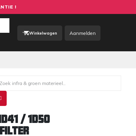
NTIE !
Aanmelden
Winkelwagen
rkkleding / PBM
Contact
1d41 / 1d50
filter