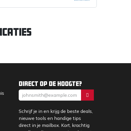
icaties
Direct op de hoogte?
uis
Schrijf je in en krijg de beste deals,
nieuwe tools en handige tips
direct in je mailbox. Kort, krachtig