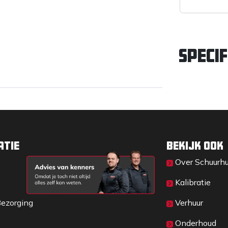
Specif
atie
Bekijk ook
Over Sc​huurh
Kalibratie
Bezorging
Verhuur
Onderhoud