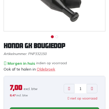
Honda GX bougiedop
Artikelnummer:
PNP332150
Morgen in huis
indien op voorraad
Ook af te halen in
Oldebroek
7,00
excl. b
tw
8,47
incl. btw
niet op voorraad