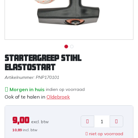
Startergreep Stihl
elastostart
Artikelnummer:
PNP170101
Morgen in huis
indien op voorraad
Ook af te halen in
Oldebroek
9,00
excl. b
tw
10,89
incl. btw
niet op voorraad