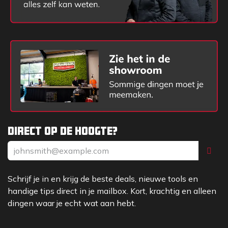
Extra functies
- Bluetooth verbonden weergave op display
- Weergave van spelend nummer (titel, artiest,
album)*
- Bedieningsmenu instelbaar in meerdere talen
- USB stroomuitgang 5V voor het laden van een
mobiele telefoon
Uitrusting
- ABS kunststof slagvaste behuizing
Direct op de hoogte?
- Verlichte LCD display
- Metalen speaker grill
- Rubberen bedieningsknoppen
- Beschermkooi rondom
Schrijf je in en krijg de beste deals, nieuwe tools en
- Neopreen-rubberen stroomkabel 2,9 meter
handige tips direct in je mailbox. Kort, krachtig en alleen
- Stekkerhouder op achterzijde
dingen waar je echt wat aan hebt.
- Kabel-opbergmogelijkheid achter op de radio
- Houder op achterzijde voor MP3 speler of mobiele