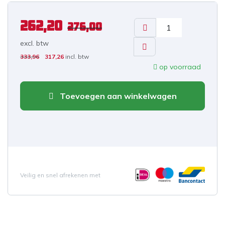
262,20
276,00
excl. b
tw
333,96
317,26
incl. btw
op voorraad
Toevoegen aan winkelwagen
Veilig en snel afrekenen met