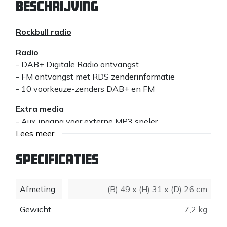
Beschrijving
Rockbull radio
Radio
- DAB+ Digitale Radio ontvangst
- FM ontvangst met RDS zenderinformatie
- 10 voorkeuze-zenders DAB+ en FM
Extra media
- Aux ingang voor externe MP3 speler
- Bluetooth ontvanger voor muziek streaming
Lees meer
- USB ingang voor het afspelen van MP3, AAC en
FLAC bestanden
Specificaties
Audio
Afmeting
(B) 49 x (H) 31 x (D) 26 cm
- High power 2-weg speakersysteem, 2 x 25 Watt
- 2 x 5 inch woofers en 2 x1 inch tweeters
Gewicht
7,2 kg
- Stereo
- Klankkast inhoud 9,5 liter