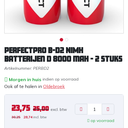
Perfectpro B-D2 NiMH
Batterijen D 8000 mAh - 2 stuks
Artikelnummer:
PERBD2
Morgen in huis
indien op voorraad
Ook af te halen in
Oldebroek
23,75
25,00
excl. b
tw
30,25
28,74
incl. btw
op voorraad