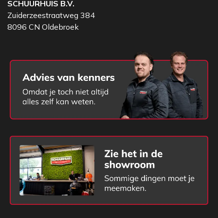
SCHUURHUIS B.V.
verzekerd bent van een betrouwbare en langdurige
Zuiderzeestraatweg 384
energiebron.
8096 CN Oldebroek