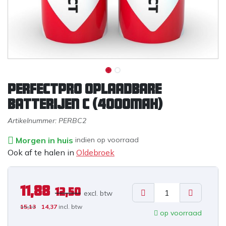
Perfectpro Oplaadbare
Batterijen C (4000mAh)
Artikelnummer:
PERBC2
Morgen in huis
indien op voorraad
Ook af te halen in
Oldebroek
11,88
12,50
excl. b
tw
15,13
14,37
incl. btw
op voorraad