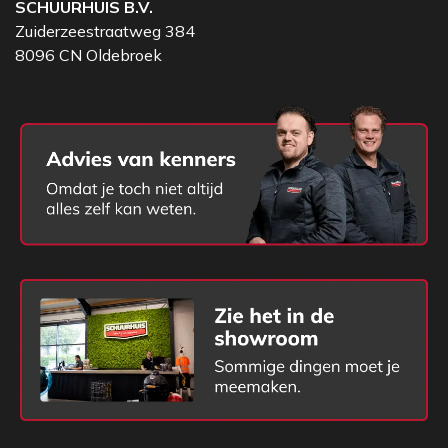
SCHUURHUIS B.V.
verzekerd bent van een betrouwbare en langdurige
Zuiderzeestraatweg 384
energiebron.
8096 CN Oldebroek