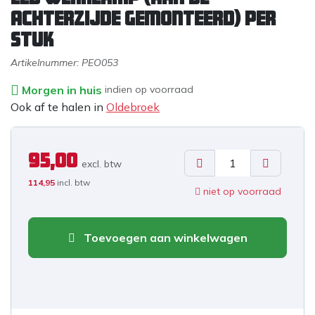
achterzijde gemonteerd) PER
STUK
Artikelnummer:
PEO053
Morgen in huis
indien op voorraad
Ook af te halen in
Oldebroek
95,00
excl. b
tw
114,95
incl. btw
niet op voorraad
Toevoegen aan winkelwagen