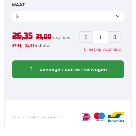
MAAT
26,35
31,00
excl. b
tw
37,51
31,88
incl. btw
niet op voorraad
Toevoegen aan winkelwagen
Veilig en snel afrekenen met