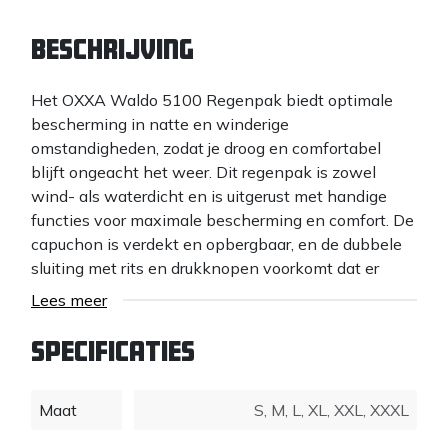
Beschrijving
Het OXXA Waldo 5100 Regenpak biedt optimale
bescherming in natte en winderige
omstandigheden, zodat je droog en comfortabel
blijft ongeacht het weer. Dit regenpak is zowel
wind- als waterdicht en is uitgerust met handige
functies voor maximale bescherming en comfort. De
capuchon is verdekt en opbergbaar, en de dubbele
sluiting met rits en drukknopen voorkomt dat er
water binnendringt, zelfs tijdens zware regen.
Lees meer
Onderarmventilatie houdt de jas ademend, ideaal
voor intensieve werkzaamheden.
Specificaties
De regenbroek heeft een elastische tailleband en
verstelbare drukknoopsluiting aan de enkels voor
Maat
S
,
M
,
L
,
XL
,
XXL
,
XXXL
een comfortabele pasvorm die voorkomt dat water