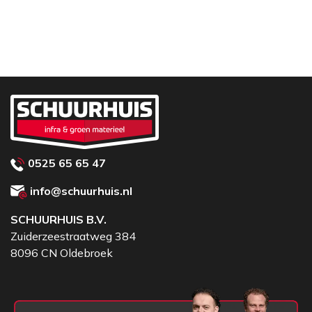
binnenkomt.
Pluspunten
Wind- en waterdicht voor betrouwbare
bescherming
Ademend dankzij onderarmventilatie, voorkomt
oververhitting
0525 65 65 47
info@schuurhuis.nl
SCHUURHUIS B.V.
Zuiderzeestraatweg 384
8096 CN Oldebroek