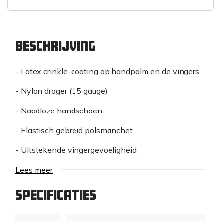
Beschrijving
- Latex crinkle-coating op handpalm en de vingers
- Nylon drager (15 gauge)
- Naadloze handschoen
- Elastisch gebreid polsmanchet
- Uitstekende vingergevoeligheid
- Dunne, lichte en soepele drager die perfect op de
Lees meer
hand aansluit
Specificaties
- Zeer goede grip in zowel natte als droge
werkomstandigheden