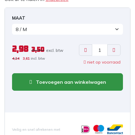
MAAT
2,98
3,50
excl. b
tw
4,24
3,61
incl. btw
niet op voorraad
Toevoegen aan winkelwagen
Veilig en snel afrekenen met