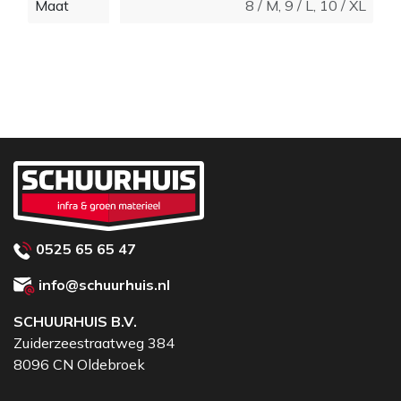
Maat
8 / M
,
9 / L
,
10 / XL
- Anatomische handschoenvorm biedt een betere
grip
- Geventileerde rugzijde zorgt voor verkoeling van de
handen in warme
omstandigheden
- De gele fluor kleur biedt een uitstekende
zichtbaarheid
- Kleur: zwart/fluo geel
0525 65 65 47
info@schuurhuis.nl
SCHUURHUIS B.V.
Zuiderzeestraatweg 384
8096 CN Oldebroek