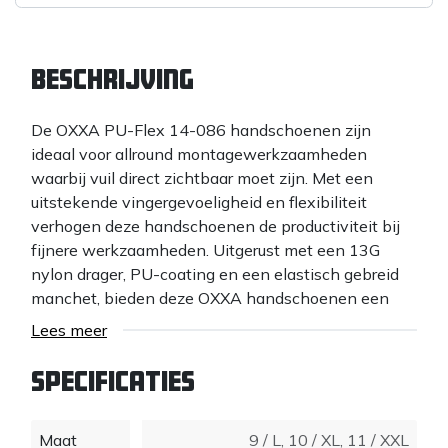
Beschrijving
De OXXA PU-Flex 14-086 handschoenen zijn
ideaal voor allround montagewerkzaamheden
waarbij vuil direct zichtbaar moet zijn. Met een
uitstekende vingergevoeligheid en flexibiliteit
verhogen deze handschoenen de productiviteit bij
fijnere werkzaamheden. Uitgerust met een 13G
nylon drager, PU-coating en een elastisch gebreid
manchet, bieden deze OXXA handschoenen een
duurzame en comfortabele oplossing voor diverse
Lees meer
industriële omgevingen. Dankzij de donkere kleur
zijn ze bovendien uitermate geschikt voor gebruik in
Specificaties
omgevingen waar een zekere mate van vervuiling
niet mag opvallen, zoals in garages en
Maat
9 / L
,
10 / XL
,
11 / XXL
montagebedrijven.