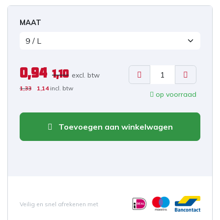
MAAT
0,94
1,10
excl. b
tw
1,33
1,14
incl. btw
op voorraad
Toevoegen aan winkelwagen
Veilig en snel afrekenen met