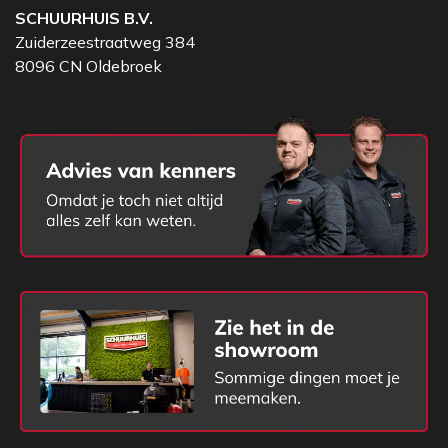
SCHUURHUIS B.V.
13-gauge HPPE/glasvezel/nylon/spandex
Zuiderzeestraatweg 384
drager met tricot manchet
8096 CN Oldebroek
Optimale snijbestendigheid en langdurig
comfort dankzij naadloze drager
Volledig vloeistofbestendig, geschikt voor natte
en olieachtige werkomgevingen
Voorkomt allergieën bij intensief werken met
olie
Extra lang manchet (5 cm) voor verbeterde
hand- en polsbescherming
Kleur: zwart/blauw