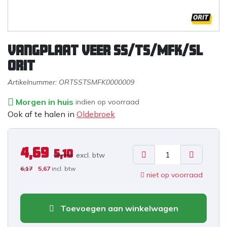
Vangplaat veer SS/TS/MFK/SL
ORIT
Artikelnummer:
ORTSSTSMFK0000009
Morgen in huis
indien op voorraad
Ook af te halen in
Oldebroek
4,69
5,10
excl. b
tw
6,17
5,67
incl. btw
niet op voorraad
Toevoegen aan winkelwagen