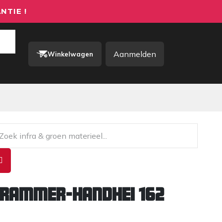
NTIE !
Aanmelden
Winkelwagen
rkkleding / PBM
Contact
rammer-handhei 162