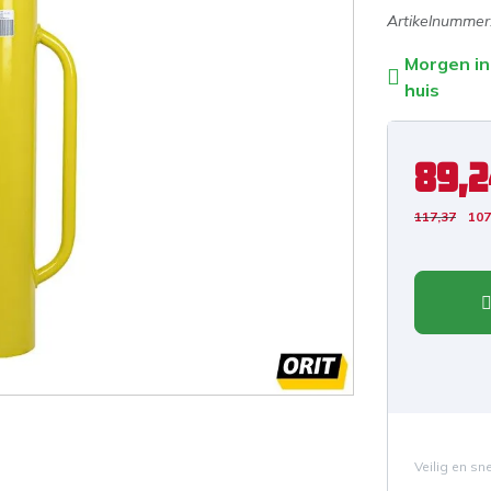
Artikelnummer
Morgen in
huis
89,
117,37
107
Veilig en sn