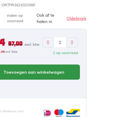
:
ORTPR1621021000
Ook af te
indien op
Oldebroek
voorraad
halen in
24
97,00
excl. b
tw
,98
incl. btw
op voorraad
Toevoegen aan winkelwagen
el afrekenen met