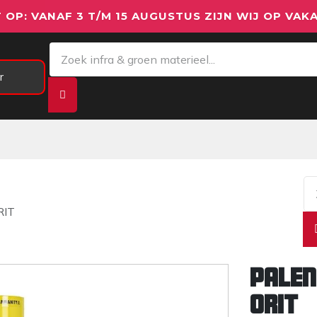
 OP: VANAF 3 T/M 15 AUGUSTUS ZIJN WIJ OP VAKA
r
Meetapparatuur
Aanhangwagens
We
RIT
Palen
ORIT