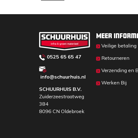
Meer inform
Veilige betaling
0525 65 65 47
Retourneren
Verzending en 
info@schuurhuis.n
l
Werken Bij
SCHUURHUIS B.V.
Zuiderzeestraatweg
384
8096 CN Oldebroek