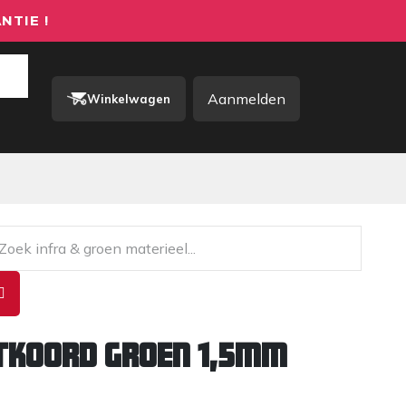
NTIE !
Aanmelden
Winkelwagen
rkkleding / PBM
Contact
tkoord groen 1,5mm