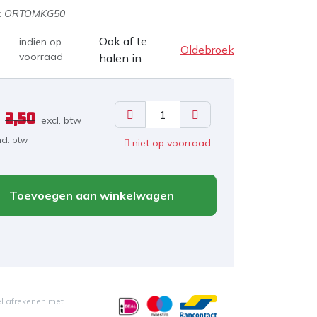
:
ORTOMKG50
Ook af te
indien op
Oldebroek
voorraad
halen in
2,50
excl. b
tw
ncl. btw
niet op voorraad
Toevoegen aan winkelwagen
el afrekenen met