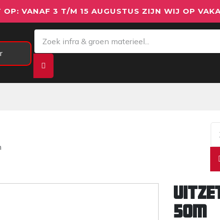
 OP: VANAF 3 T/M 15 AUGUSTUS ZIJN WIJ OP VAKA
r
Meetapparatuur
Aanhangwagens
We
m
Uitze
50m