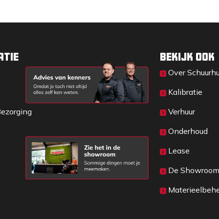
atie
Bekijk ook
Over Sc​huurh
Kalibratie
Bezorging
Verhuur
Onderhoud
Lease
De Showroo
Materieelbeh