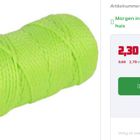
Artikelnummer
Morgen in
huis
2,30
3,03
2,78
i
Veilig en sn