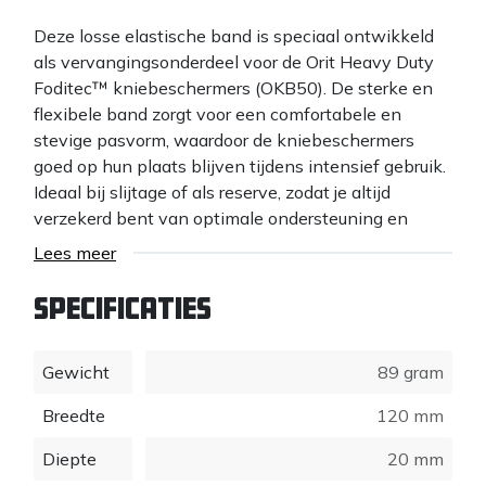
Deze losse elastische band is speciaal ontwikkeld
als vervangingsonderdeel voor de Orit Heavy Duty
Foditec™ kniebeschermers (OKB50). De sterke en
flexibele band zorgt voor een comfortabele en
stevige pasvorm, waardoor de kniebeschermers
goed op hun plaats blijven tijdens intensief gebruik.
Ideaal bij slijtage of als reserve, zodat je altijd
verzekerd bent van optimale ondersteuning en
draagcomfort. Wordt standaard als set van twee
Lees meer
geleverd.
Specificaties
Gewicht
89 gram
Breedte
120 mm
Diepte
20 mm