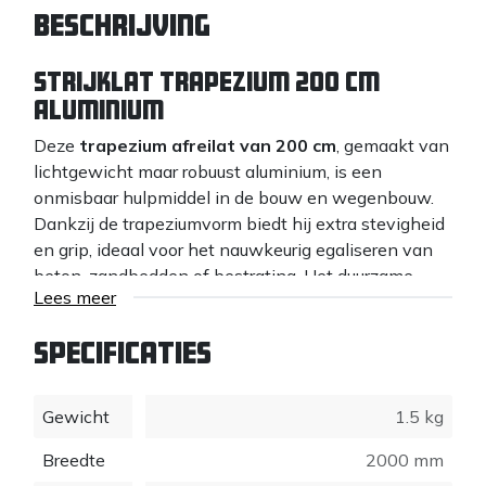
Beschrijving
Strijklat Trapezium 200 cm
Aluminium
Deze
trapezium afreilat van 200 cm
, gemaakt van
lichtgewicht maar robuust aluminium, is een
onmisbaar hulpmiddel in de bouw en wegenbouw.
Dankzij de trapeziumvorm biedt hij extra stevigheid
en grip, ideaal voor het nauwkeurig egaliseren van
beton, zandbedden of bestrating. Het duurzame
Lees meer
ontwerp is bestand tegen zware
werkomstandigheden, terwijl de lengte van 200 cm
Specificaties
zorgt voor efficiënt werken op grotere oppervlakken.
Met deze afreilat werk je sneller, nauwkeuriger en
comfortabeler, ongeacht de uitdaging. Perfect voor
Gewicht
1.5 kg
professionals die kwaliteit en duurzaamheid
eisen.
De ideale keuze voor elk bouwproject!
Breedte
2000 mm