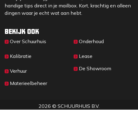
handige tips direct in je mailbox. Kort, krachtig en alleen
dingen waar je echt wat aan hebt.
Bekijk ook
Over Sc​huurhuis
Onderhoud
Kalibratie
Lease
De Showroom
Verhuur
Materieelbeheer
2026 © SCHUURHUIS B.V.
Privacy
​• ​
Algemene voorwaarden
•