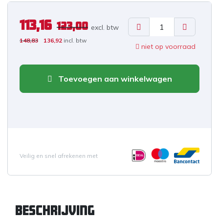
113,16
123,00
excl. b
tw
148,83
136,92
incl. btw
niet op voorraad
Toevoegen aan winkelwagen
Veilig en snel afrekenen met
Beschrijving