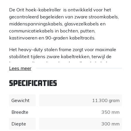
De Orit hoek-kabelroller is ontwikkeld voor het
gecontroleerd begeleiden van zware stroomkabels,
middenspanningskabels, glasvezelkabels en
communicatiekabels in bochten, putten,
kastinvoeren en 90-graden kabeltracés.
Het heavy-duty stalen frame zorgt voor maximale
stabiliteit tijdens zware kabeltrekken, terwijl de
hoogwaardige gelagerde nylonrollen de kabel
Lees meer
soepel begeleiden met minimale wrijving. Hierdoor
worden kabelknikken, slijtage en beschadigingen
Specificaties
aan de kabelmantel voorkomen, zelfs bij hoge
trekkrachten en grotere kabeldiameters.
Gewicht
11.300 gram
Breedte
350 mm
Diepte
300 mm