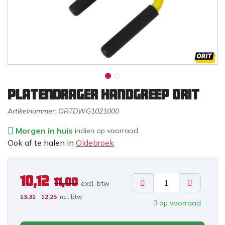
Platendrager handgreep ORIT
Artikelnummer:
ORTDWG1021000
Morgen in huis
indien op voorraad
Ook af te halen in
Oldebroek
10,12
11,00
excl. b
tw
13,31
12,25
incl. btw
op voorraad