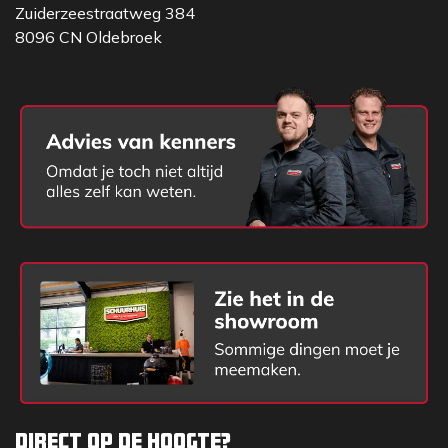
Orit tilhulp.
Zuiderzeestraatweg 384
8096 CN Oldebroek
Direct op de hoogte?