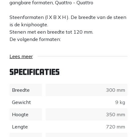
gangbare formaten, Quattro - Quattro
Steenformaten (l X B X H ). De breedte van de steen
is de kniphoogte.
Stenen met een breedte tot 120 mm.
De volgende formaten:
Lees meer
Amstel: 210 x 125 x 75 mm.
Vecht: 210 x 100 x 40 mm.
Specificaties
Waal: 210 x 115 x 60 mm.
Duits: 240 x 115 x 52 mm.
Breedte
300 mm
Gewicht
9 kg
Met speciaal mes voor bereik (vechtformaat) 35-52
mm.
Hoogte
350 mm
Lengte
720 mm
De machine wordt geleverd met één reserve veer in