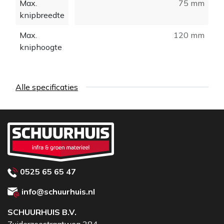
Max.
75 mm
de buis en een speciaal mes.
knipbreedte
Bestudeer de tabel voor de knipformaten op tabblad
Max.
120 mm
Documentatie.
kniphoogte
Alle specificaties
0525 65 65 47
info@schuurhuis.nl
SCHUURHUIS B.V.
Zuiderzeestraatweg 384