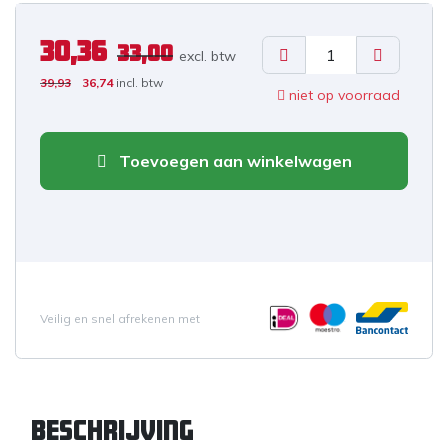
30,36
33,00
excl. b
tw
39,93
36,74
incl. btw
niet op voorraad
Toevoegen aan winkelwagen
Veilig en snel afrekenen met
Beschrijving