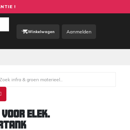
NTIE !
Aanmelden
Winkelwagen
rkkleding / PBM
Contact
 voor elek.
rtank