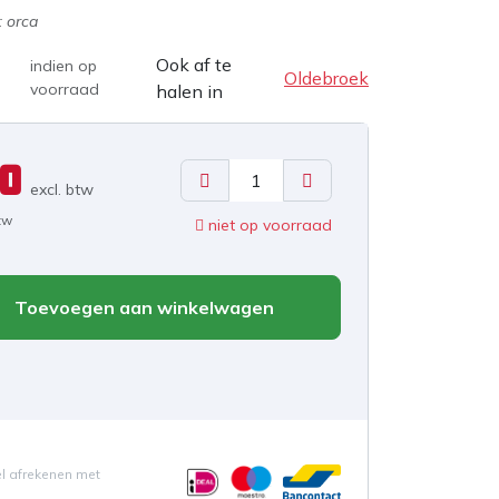
:
orca
Ook af te
indien op
Oldebroek
voorraad
halen in
00
excl. b
tw
btw
niet op voorraad
Toevoegen aan winkelwagen
el afrekenen met