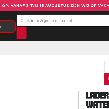
 OP: VANAF 3 T/M 15 AUGUSTUS ZIJN WIJ OP VAKA
r
Meetapparatuur
Aanhangwagens
We
Lader
wate