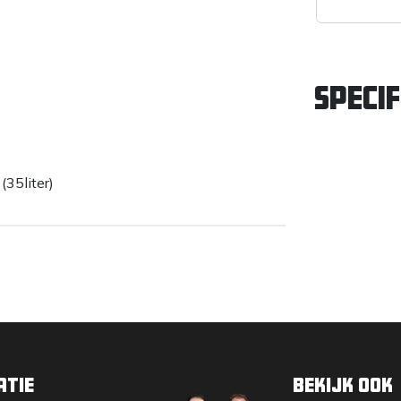
Specif
(35liter)
atie
Bekijk ook