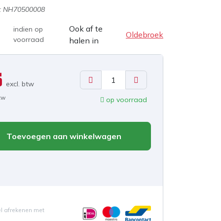
:
NH70500008
Ook af te
indien op
Oldebroek
voorraad
halen in
5
excl. b
tw
btw
op voorraad
Toevoegen aan winkelwagen
el afrekenen met