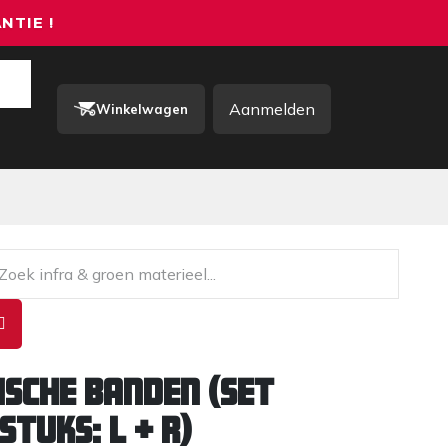
NTIE !
Aanmelden
Winkelwagen
rkkleding / PBM
Contact
ische banden (Set
Stuks: L + R)