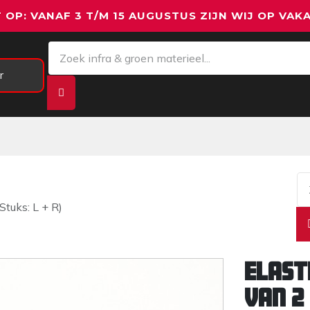
 OP: VANAF 3 T/M 15 AUGUSTUS ZIJN WIJ OP VAKA
r
Meetapparatuur
Aanhangwagens
We
Stuks: L + R)
Elast
van 2 