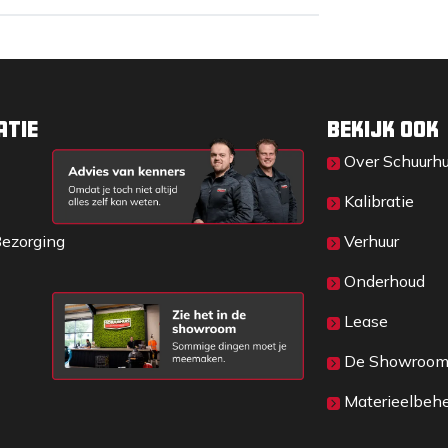
atie
Bekijk ook
Over Sc​huurh
Kalibratie
Bezorging
Verhuur
Onderhoud
Lease
De Showroo
Materieelbeh