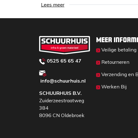
Lees meer
Meer inform
Veilige betaling
0525 65 65 47
Retourneren
Verzending en 
info@schuurhuis.n
l
Werken Bij
SCHUURHUIS B.V.
Zuiderzeestraatweg
384
8096 CN Oldebroek