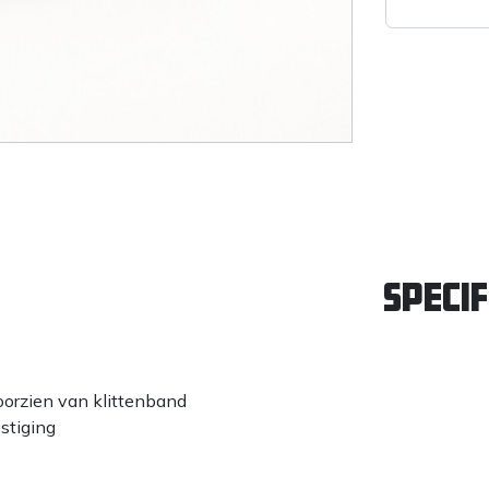
Specif
oorzien van klittenband
stiging