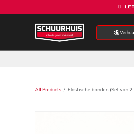
Overslaan naar inhoud
LET
Verhuu
Alle categorieën
Machines
All Products
Elastische banden (Set van 2 