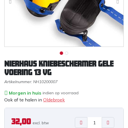
Nierhaus kniebeschermer gele
voering 13 vg
Artikelnummer:
NH10200007
Morgen in huis
indien op voorraad
Ook af te halen in
Oldebroek
32,00
excl. b
tw