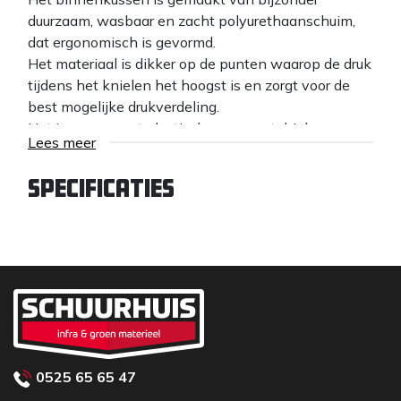
duurzaam, wasbaar en zacht polyurethaanschuim,
dat ergonomisch is gevormd.
Het materiaal is dikker op de punten waarop de druk
tijdens het knielen het hoogst is en zorgt voor de
best mogelijke drukverdeling.
Het is permanent elastisch en vormstabiel.
Lees meer
De onderste riem bevindt zich erg laag en de
bovenste bevindt zich rond de dij en kan niet in de
Specificaties
knieholte glijden!
Buitenkant van thermoplastisch elastomeer (TPE).
0525 65 65 47