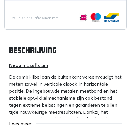
Veilig en snel afrekenen met
Beschrijving
Nedo mEssfix 5m
De combi-libel aan de buitenkant vereenvoudigt het
meten zowel in verticale alsook in horizontale
positie. De ingebouwde metalen meetband en het
stabiele opwikkelmechanisme zijn ook bestand
tegen extreme belastingen en garanderen te allen
tijde nauwkeurige meetresultaten. Dankzij het
eenvoudige gebruik, de betrouwbaarheid en de
Lees meer
robuustheid is de Nedo mEssfix in de meest