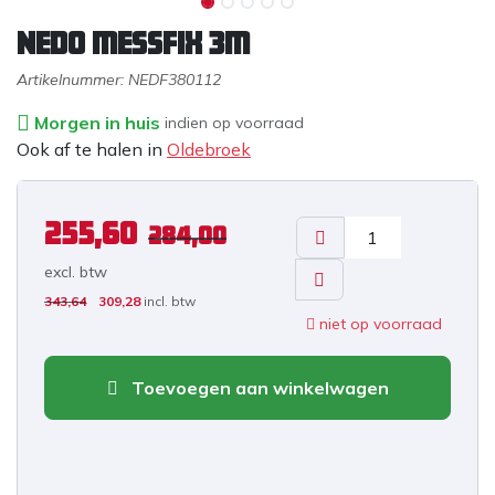
Nedo mEssfix 3m
Artikelnummer:
NEDF380112
Morgen in huis
indien op voorraad
Ook af te halen in
Oldebroek
255,60
284,00
excl. b
tw
343,64
309,28
incl. btw
niet op voorraad
Toevoegen aan winkelwagen