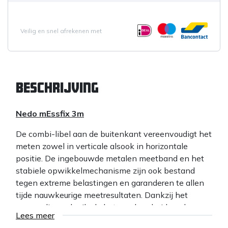
Veilig en snel afrekenen met
Beschrijving
Nedo mEssfix 3m
De combi-libel aan de buitenkant vereenvoudigt het
meten zowel in verticale alsook in horizontale
positie. De ingebouwde metalen meetband en het
stabiele opwikkelmechanisme zijn ook bestand
tegen extreme belastingen en garanderen te allen
tijde nauwkeurige meetresultaten. Dankzij het
eenvoudige gebruik, de betrouwbaarheid en de
Lees meer
robuustheid is de Nedo mEssfix in de meest