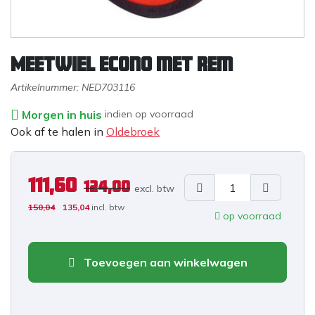
Meetwiel Econo met rem
Artikelnummer:
NED703116
Morgen in huis
indien op voorraad
Ook af te halen in
Oldebroek
111,60
124,00
excl. b
tw
150,04
135,04
incl. btw
op voorraad
Toevoegen aan winkelwagen