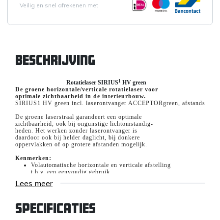
Veilig en snel afrekenen met
Beschrijving
1
Rotatielaser SIRIUS
HV green
De groene horizontale/verticale rotatielaser voor
optimale zichtbaarheid in de interieurbouw.
SIRIUS1 HV green incl. laserontvanger ACCEPTORgreen, afstandsbedieni
De groene laserstraal garandeert een optimale
zichtbaarheid, ook bij ongunstige lichtomstandig-
heden. Het werken zonder laserontvanger is
daardoor ook bij helder daglicht, bij donkere
oppervlakken of op grotere afstanden mogelijk.
Kenmerken:
Volautomatische horizontale en verticale afstelling
t.b.v. een eenvoudig gebruik
Een groene laserstraal met high-power laserdiode
Lees meer
voor optimale zichtbaarheid ook
bij ongunstige lichtomstandigheden
Automatische hoogtebewaking stopt de laser bij
Specificaties
sterke trillingen. Hoogtefouten worden
daardoor voorkomen