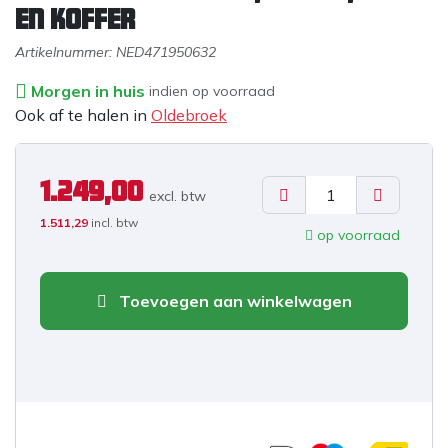
en koffer
Artikelnummer:
NED471950632
Morgen in huis
indien op voorraad
Ook af te halen in
Oldebroek
1.249,00
excl. b
tw
1.511,29
incl. btw
op voorraad
Toevoegen aan winkelwagen