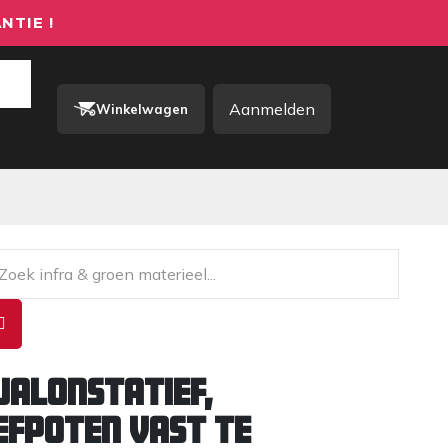
NTIE !
Aanmelden
Winkelwagen
rkkleding / PBM
Contact
Jalonstatief,
efpoten vast te