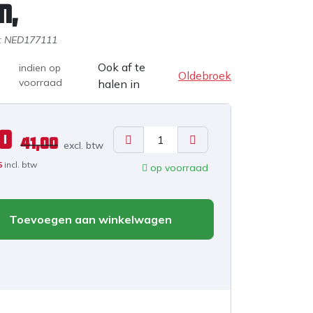
n,
:
NED177111
Ook af te
indien op
Oldebroek
voorraad
halen in
0
41,00
excl. b
tw
5
incl. btw
op voorraad
Toevoegen aan winkelwagen