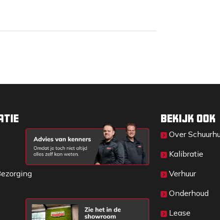
atie
Bekijk ook
Over Sc​huurh
Kalibratie
Bezorging
Verhuur
Onderhoud
Lease