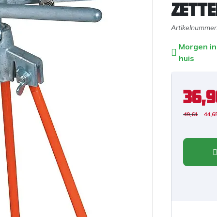
zette
Artikelnummer
Morgen in
huis
36,9
49,61
44,6