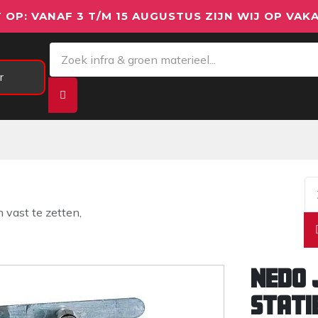
 OP: VANAF 3 T/M 15 AUGUSTUS ZIJN WIJ OP VAKA
r
Meetapparatuur
Aanhangwagens
We
n vast te zetten,
Nedo 
stati