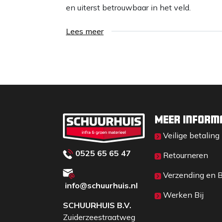
en uiterst betrouwbaar in het veld.
Lees meer
Meer inform
Veilige betaling
0525 65 65 47
Retourneren
Verzending en 
info@schuurhuis.n
l
Werken Bij
SCHUURHUIS B.V.
Zuiderzeestraatweg