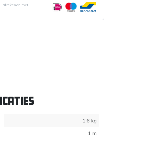
el afrekenen met
icaties
1,6 kg
1 m