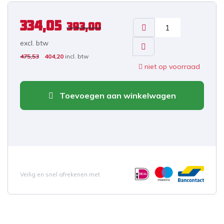
334,05
393,00
excl. b
tw
475,53
404,20
incl. btw
niet op voorraad
Toevoegen aan winkelwagen
Veilig en snel afrekenen met