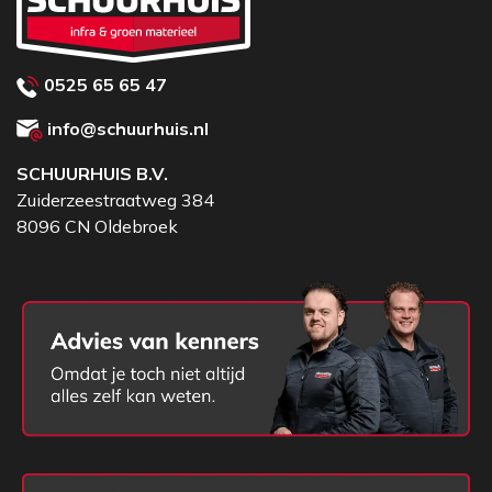
* Ergonomische handgrepen in natuurlijk rubber met
knokkel bescherming.
* 4-laags luchtbanden, stalen velg met
0525 65 65 47
hoogwaardige dubbel afgedichte kogellagers
info@schuurhuis.nl
SCHUURHUIS B.V.
Zuiderzeestraatweg 384
8096 CN Oldebroek