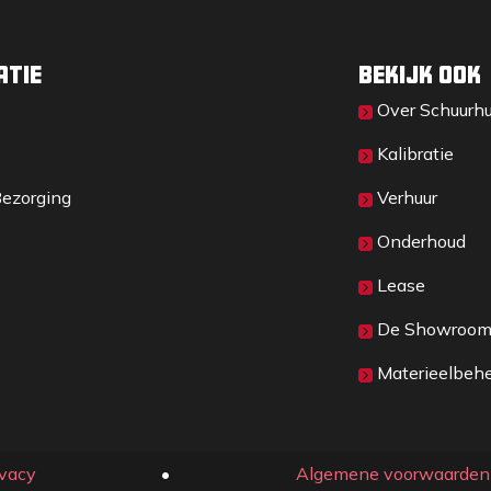
natuurlijk rubber, speciaal ontworpen voor
atie
Bekijk ook
Over Sc​huurh
en te verlengen.
Kalibratie
is en niet gebogen en
Bezorging
Verhuur
de lagere voorkop.
Onderhoud
Lease
De Showroo
Materieelbeh
ivacy
​• ​
Algemene voorwaarden