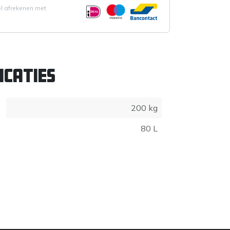
el afrekenen met
icaties
200 kg
80 L