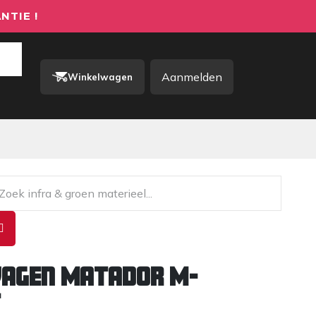
NTIE !
Aanmelden
Winkelwagen
rkkleding / PBM
Contact
agen Matador M-
T