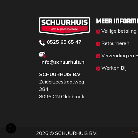
gemakkelijker op te tillen.
• Barrièrevrij legen.
• Ergonomische veiligheidshandgrepen van 
Meer inform
de vorm
Veilige betaling
van je hand.
0525 65 65 47
• Draag pads om de levensduur van de ben
Retourneren
• Horizontale grip, waardoor de pols recht 
Verzending en 
4 in plaats van 2 vingers dragen de last.
info@schuurhuis.n
l
• Eenvoudig en gemakkelijk te legen door 
Werken Bij
SCHUURHUIS B.V.
Afmetingen: 1450x590x620mm
Zuiderzeestraatweg
384
8096 CN Oldebroek
2026 © SCHUURHUIS B.V.
Pr