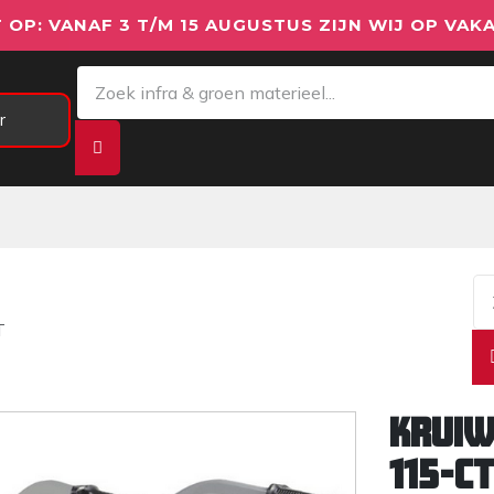
 OP: VANAF 3 T/M 15 AUGUSTUS ZIJN WIJ OP VAKA
r
Meetapparatuur
Aanhangwagens
We
T
Kruiw
115-C