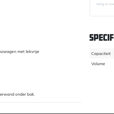
Veilig en sn
Specif
ruiwagen met lekvrije
Capaciteit
Volume
.
terwand onder bak.
ers.
dgrepen (610 mm), minder gebogen,