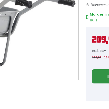
Artikelnummer
Morgen in
huis
209
excl. b
tw
298,87
254