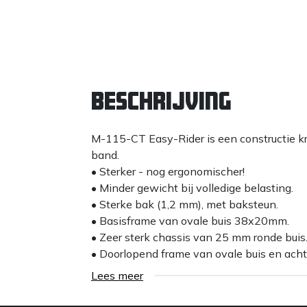
Beschrijving
M-115-CT Easy-Rider is een constructie k
band.
• Sterker - nog ergonomischer!
• Minder gewicht bij volledige belasting.
• Sterke bak (1,2 mm), met baksteun.
• Basisframe van ovale buis 38x20mm.
• Zeer sterk chassis van 25 mm ronde buis
• Doorlopend frame van ovale buis en ach
• Verbeterde balans.
Lees meer
• Stalen velg met dubbel gesloten kogellag
• Ergonomisch door hoger geplaatste han