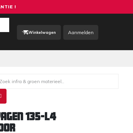
NTIE !
Aanmelden
Winkelwagen
rkkleding / PBM
Contact
agen 135-L4
dor