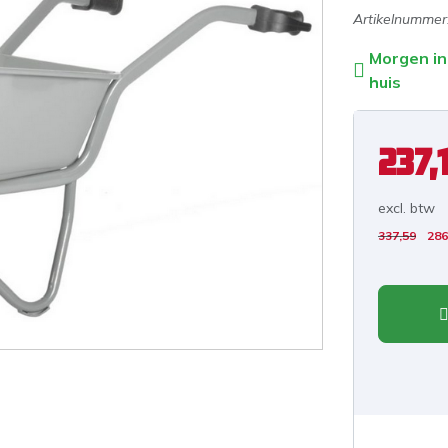
Artikelnummer
Morgen in
huis
237,
excl. b
tw
337,59
286