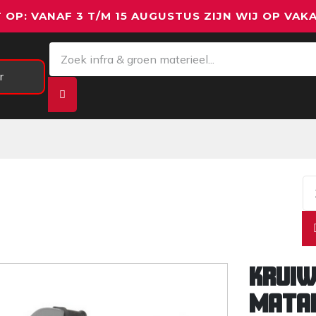
 OP: VANAF 3 T/M 15 AUGUSTUS ZIJN WIJ OP VAKA
r
Meetapparatuur
Aanhangwagens
We
Kruiw
Mata