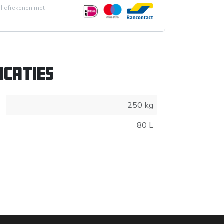
el afrekenen met
icaties
250 kg
80 L