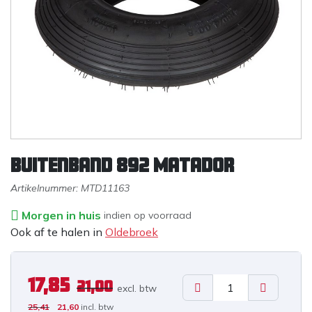
Buitenband 892 Matador
Artikelnummer:
MTD11163
Morgen in huis
indien op voorraad
Ook af te halen in
Oldebroek
17,85
21,00
excl. b
tw
25,41
21,60
incl. btw