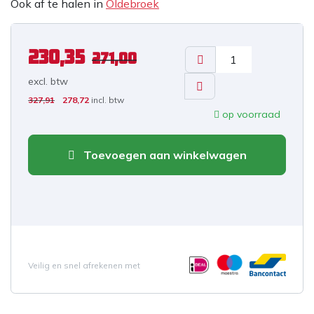
Ook af te halen in
Oldebroek
230,35
271,00
excl. b
tw
327,91
278,72
incl. btw
op voorraad
Toevoegen aan winkelwagen
Veilig en snel afrekenen met