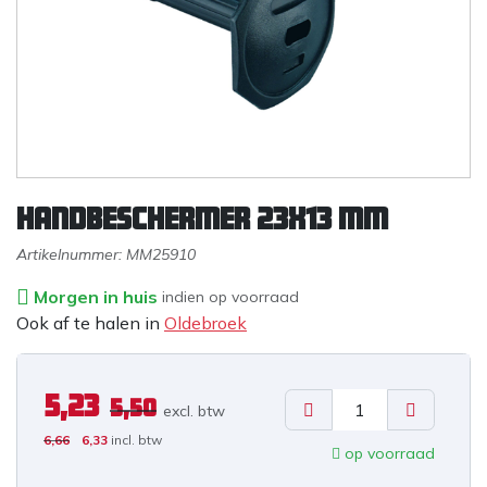
Handbeschermer 23x13 mm
Artikelnummer:
MM25910
Morgen in huis
indien op voorraad
Ook af te halen in
Oldebroek
5,23
5,50
excl. b
tw
6,66
6,33
incl. btw
op voorraad