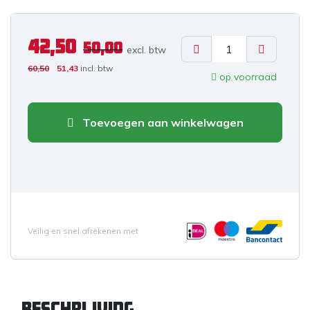
42,50
50,00
excl. b
tw
60,50
51,43
incl. btw
op voorraad
Toevoegen aan winkelwagen
Veilig en snel afrekenen met
Beschrijving