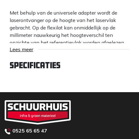
Met behulp van de universele adapter wordt de
laserontvanger op de hoogte van het laservlak
gebracht. Op de flexilat kan onmiddellijk op de
millimeter nauwkeurig het hoogteverschil ten
opzichte van het referentievlak worden afgelezen.
Lees meer
Flexilat 0 = hoogte van het referentievlak
Rood gebied = min
Specificaties
Grijs gebied = plus
Kenmerken:
Robuuste flexilat van geanodiseerde aluminium
profielen
Slijtvaste schaalverdeling
Libel voor de verticale afstelling van de flexilat
Schuifadapter met schroefklem
0525 65 65 47
Snelklem voor het effectie vastzeten van de