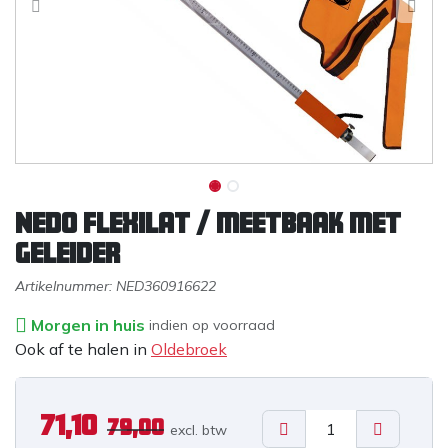
Nedo flexilat / meetbaak met
geleider
Artikelnummer:
NED360916622
Morgen in huis
indien op voorraad
Ook af te halen in
Oldebroek
71,10
79,00
excl. b
tw