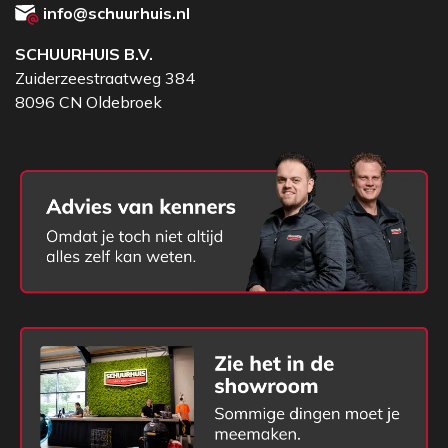
telescoop
info@schuurhuis.nl
Incl. hoes - Lengte: 1,31 m - 2,42 m
SCHUURHUIS B.V.
Zuiderzeestraatweg 384
8096 CN Oldebroek