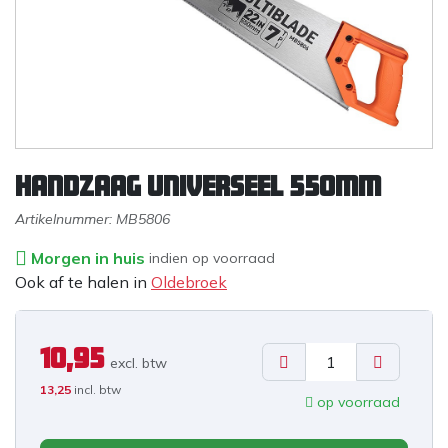
Handzaag Universeel 550mm
Artikelnummer:
MB5806
Morgen in huis
indien op voorraad
Ook af te halen in
Oldebroek
10,95
excl. b
tw
13,25
incl. btw
op voorraad