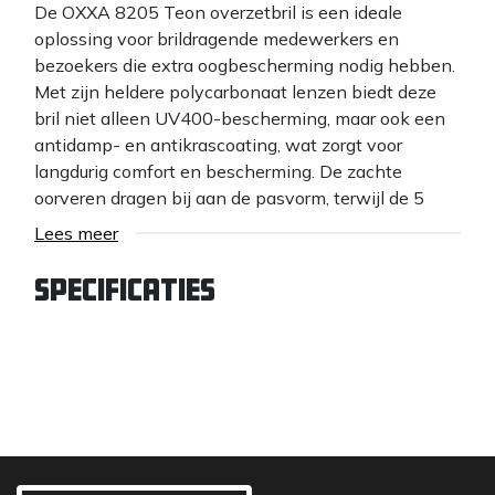
De OXXA 8205 Teon overzetbril is een ideale
oplossing voor brildragende medewerkers en
bezoekers die extra oogbescherming nodig hebben.
Met zijn heldere polycarbonaat lenzen biedt deze
bril niet alleen UV400-bescherming, maar ook een
antidamp- en antikrascoating, wat zorgt voor
langdurig comfort en bescherming. De zachte
oorveren dragen bij aan de pasvorm, terwijl de 5
base lens kromming zorgt voor een goede wrap-
Lees meer
around en breed gezichtsveld.
Specificaties
Belangrijkste Kenmerken en Voordelen:
Heldere Polycarbonaat Lenzen
: Biedt heldere
zichtbaarheid en UV400-bescherming, wat
essentieel is voor oogveiligheid.
Antidamp- en Antikrascoating
: Beschermt
tegen beslaan en krassen, wat de helderheid
van de lenzen behoudt.