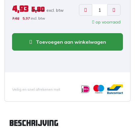
4,93
5,80
excl. b
tw
7,02
5,97
incl. btw
op voorraad
Toevoegen aan winkelwagen
Veilig en snel afrekenen met
Beschrijving