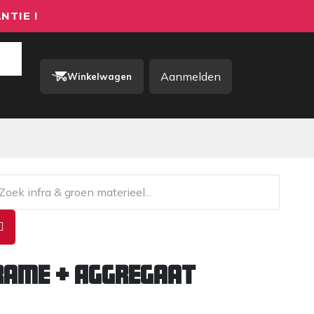
NTIE !
Aanmelden
Winkelwagen
rkkleding / PBM
Contact
rame + Aggregaat