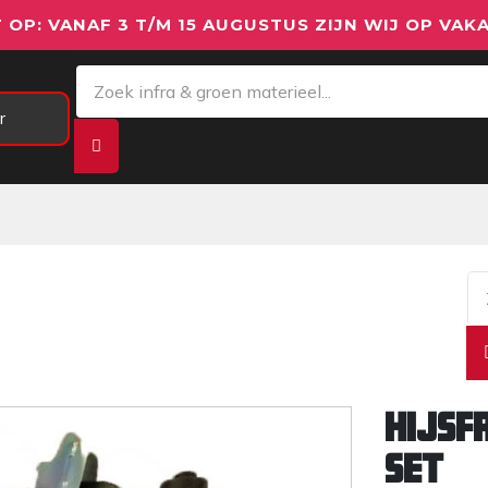
 OP: VANAF 3 T/M 15 AUGUSTUS ZIJN WIJ OP VAKA
r
Meetapparatuur
Aanhangwagens
We
Hijsf
SET