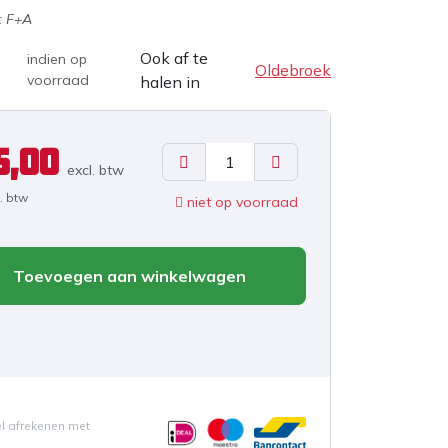
:
F+A
Ook af te
indien op
Oldebroek
voorraad
halen in
5,00
excl. b
tw
l. btw
niet op voorraad
Toevoegen aan winkelwagen
el afrekenen met