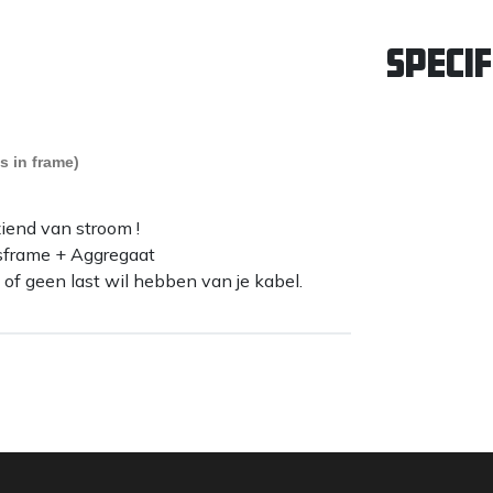
Specif
 in frame)
end van stroom !
jsframe + Aggregaat
 of geen last wil hebben van je kabel.