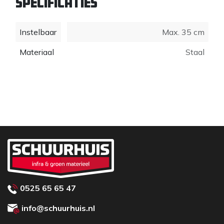
Specificaties
Het materiaal is geheel elektrolytisch verzinkt, dit
betekend een lange levensduur zonder roest.
Instelbare hoogte is af te lezen op de koker, zodat
Instelbaar
Max. 35 cm
instellen snel en foutloos gaat.
Materiaal
Staal
0525 65 65 47
info@schuurhuis.nl