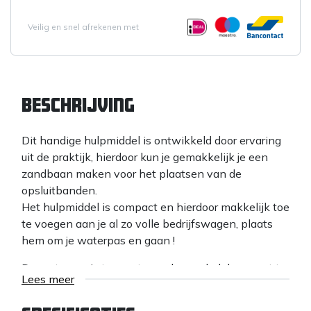
Veilig en snel afrekenen met
Beschrijving
Dit handige hulpmiddel is ontwikkeld door ervaring
uit de praktijk, hierdoor kun je gemakkelijk je een
zandbaan maken voor het plaatsen van de
opsluitbanden.
Het hulpmiddel is compact en hierdoor makkelijk toe
te voegen aan je al zo volle bedrijfswagen, plaats
hem om je waterpas en gaan !
De waterpas is te monteren door enkel deze vast te
Lees meer
klemmen tussen de 2 bouten. (geen gereedschap
voor nodig)