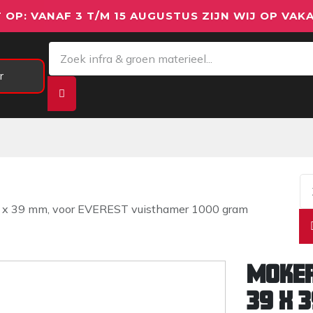
 OP: VANAF 3 T/M 15 AUGUSTUS ZIJN WIJ OP VAKA
r
Meetapparatuur
Aanhangwagens
We
x 39 mm, voor EVEREST vuisthamer 1000 gram
Moke
39 x 