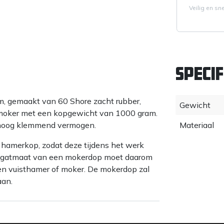
Veilig en sn
Specif
 gemaakt van 60 Shore zacht rubber,
Gewicht
moker met een kopgewicht van 1000 gram.
 hoog klemmend vermogen.
Materiaal
hamerkop, zodat deze tijdens het werk
. De gatmaat van een mokerdop moet daarom
een vuisthamer of moker. De mokerdop zal
aan.
zijn. Een te kleine mokerdop zal tijdens