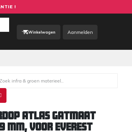
NTIE !
Aanmelden
Winkelwagen
rkkleding / PBM
Contact
rdop ATLAS gatmaat
39 mm, voor EVEREST