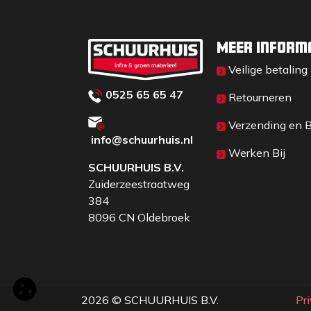
Meet de kopmaat van uw vuisthamer of moke
check op onze website welke mokerdop voo
Meer inform
Veilige betaling
0525 65 65 47
Retourneren
Verzending en 
info@schuurhuis.n
l
Werken Bij
SCHUURHUIS B.V.
Zuiderzeestraatweg
384
8096 CN Oldebroek
2026 © SCHUURHUIS B.V.
Pr