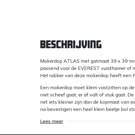
Beschrijving
Mokerdop ATLAS met gatmaat 39 x 39 mm,
passend voor de EVEREST vuisthamer of 
Het rubber van deze mokerdop heeft een
Een mokerdop moet klem vastzitten op de 
niet scheef gaat, er af valt of stuk gaat
net iets kleiner zijn dan de kopmaat van 
na bevestigen een heel klein beetje bol st
Anderzijds mag een mokerdop niet te klein 
Lees meer
gebruik kapot gaan.