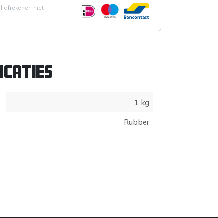
el afrekenen met
icaties
1 kg
Rubber