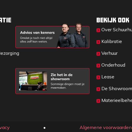
r in het vierkant op in millimeters en
r u geschikt is.
atie
Bekijk ook
Over Sc​huurh
Kalibratie
Bezorging
Verhuur
Onderhoud
Lease
De Showroo
Materieelbeh
ivacy
​• ​
Algemene voorwaarden