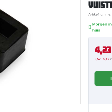
vuist
Artikelnummer
Morgen in
huis
4,23
5,57
5,12
i