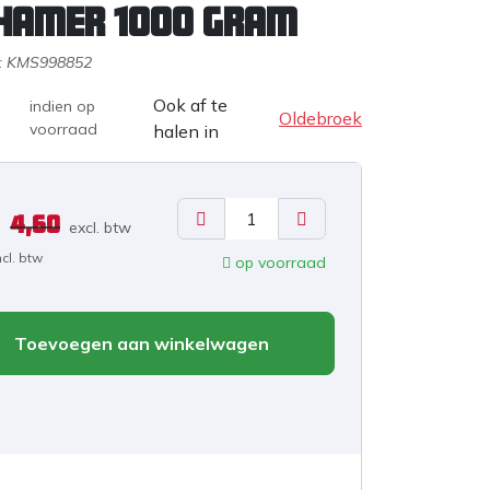
hamer 1000 gram
:
KMS998852
Ook af te
indien op
Oldebroek
voorraad
halen in
4,60
excl. b
tw
ncl. btw
op voorraad
Toevoegen aan winkelwagen