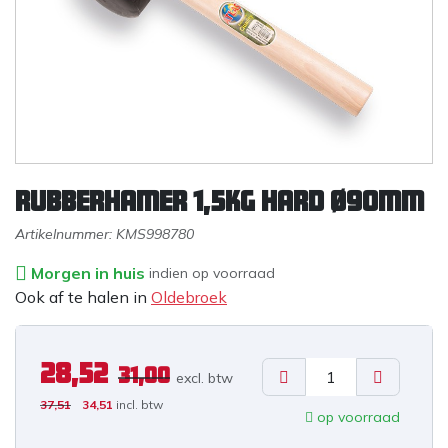
Rubberhamer 1,5KG hard ø90mm
Artikelnummer:
KMS998780
Morgen in huis
indien op voorraad
Ook af te halen in
Oldebroek
28,52
31,00
excl. b
tw
37,51
34,51
incl. btw
op voorraad