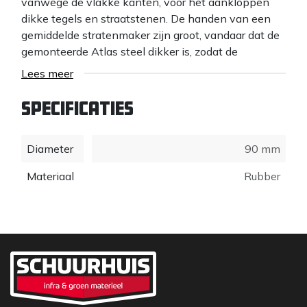
vanwege de vlakke kanten, voor het aankloppen
dikke tegels en straatstenen. De handen van een
gemiddelde stratenmaker zijn groot, vandaar dat de
gemonteerde Atlas steel dikker is, zodat de
rubberhamer perfect in de (grote) hand past en dat
Lees meer
de gebruiker minder hoeft te knijpen om de hamer
vast te houden. De hardhouten Hickory steel is de
Specificaties
sterkste steel in zijn soort en zorgt voor
gebruiksgemak. De Atlas rubberen hamers zijn in
Diameter
90 mm
meerdere maten en modellen leverbaar. Zowel met
zacht als met hard rubber. Deze producten worden
Materiaal
Rubber
veel gebruikt door professionele Stratenmakers en
Hoveniers. Merk: Atlas.