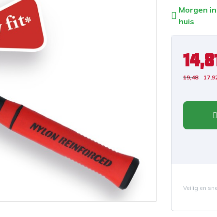
Morgen in
huis
14,8
19,48
17,9
Veilig en sn