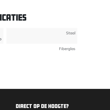
icaties
Staal
p
Fiberglas
Direct op de hoogte?