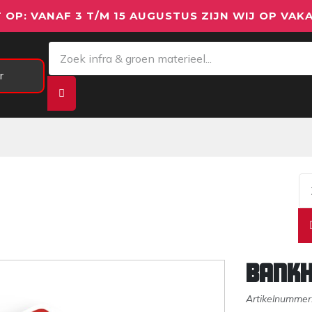
 OP: VANAF 3 T/M 15 AUGUSTUS ZIJN WIJ OP VAKA
r
Meetapparatuur
Aanhangwagens
We
Bank
Artikelnummer