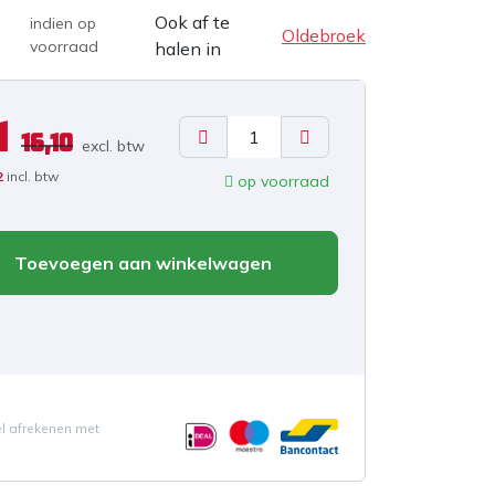
Ook af te
indien op
Oldebroek
voorraad
halen in
1
16,10
excl. b
tw
2
incl. btw
op voorraad
Toevoegen aan winkelwagen
el afrekenen met