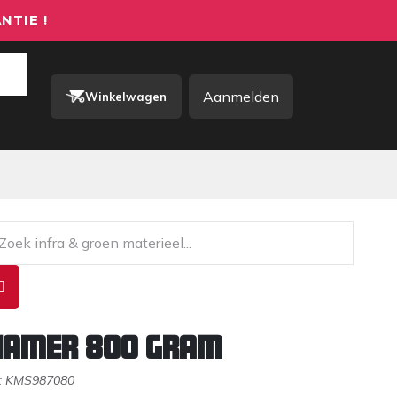
NTIE !
Aanmelden
Winkelwagen
rkkleding / PBM
Contact
hamer 800 gram
:
KMS987080