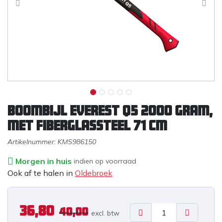
Boombijl EVEREST Q5 2000 gram,
met fiberglassteel 71 cm
Artikelnummer:
KMS986150
Morgen in huis
indien op voorraad
Ook af te halen in
Oldebroek
36,80
40,00
excl. b
tw