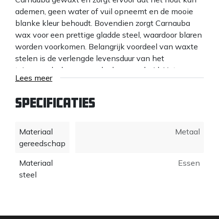
ademen, geen water of vuil opneemt en de mooie
blanke kleur behoudt. Bovendien zorgt Carnauba
wax voor een prettige gladde steel, waardoor blaren
worden voorkomen. Belangrijk voordeel van waxte
stelen is de verlengde levensduur van het
tuingereedschap en zo de duurzaamheid. Het
Lees meer
plantaardig waxen van stelen is tevens veel beter
voor het milieu dan vernissen/paraffine. Atlas stelen
Specificaties
worden uit Essen onderstammen, waarin het beste
hout zit, na twee drogingsprocessen geheel Energie
Neutraal in Nederland gefabriceerd. Tijdens het
Materiaal
Metaal
eerste drogingsproces worden gezaagde
gereedschap
essenhouten planken op latten lucht gedroogd,
Materiaal
Essen
waarna deze in het tweede proces in een
steel
klimaatkamer computergestuurd worden
teruggedroogd. Professioneel tuingereedschap blijft
hierdoor muurvast aan de gemonteerde steel zitten.