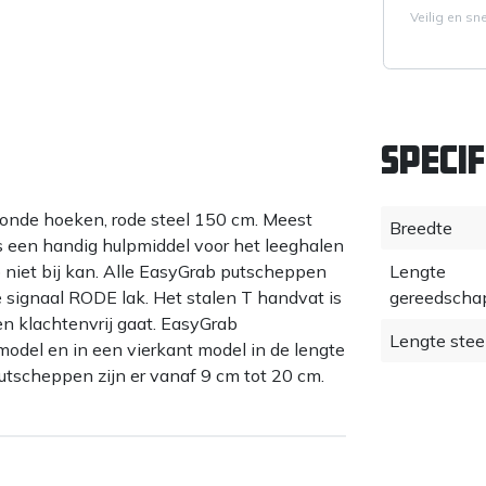
Veilig en sn
Specif
onde hoeken, rode steel 150 cm. Meest
Breedte
 een handig hulpmiddel voor het leeghalen
niet bij kan. Alle EasyGrab putscheppen
Lengte
 signaal RODE lak. Het stalen T handvat is
gereedscha
en klachtenvrij gaat. EasyGrab
Lengte stee
model en in een vierkant model in de lengte
utscheppen zijn er vanaf 9 cm tot 20 cm.