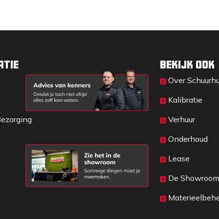
atie
Bekijk ook
Over Sc​huurh
Kalibratie
Bezorging
Verhuur
Onderhoud
Lease
De Showroo
Materieelbeh