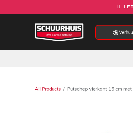
Overslaan naar inhoud
LET
Verhuu
Alle categorieën
Machines
All Products
Putschep vierkant 15 cm met