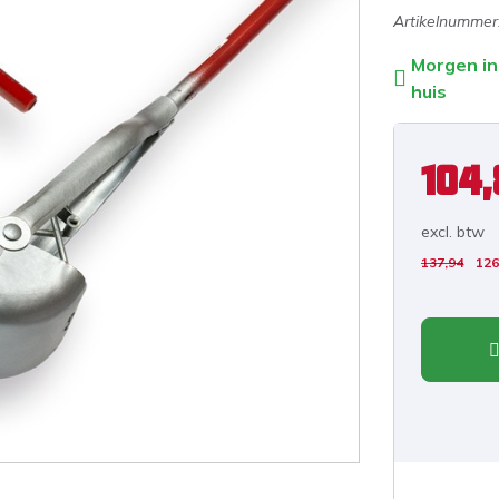
Artikelnummer
Morgen in
huis
104,
excl. b
tw
137,94
126