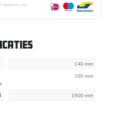
el afrekenen met
icaties
140 mm
150 mm
p
l
1500 mm