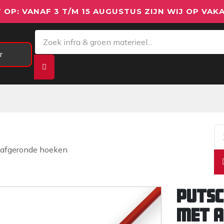
 OP: VANAF 3 T/M 15 AUGUSTUS ZIJN WIJ OP VAKA
r
Meetapparatuur
Aanhangwagens
We
 afgeronde hoeken
Putsc
met a