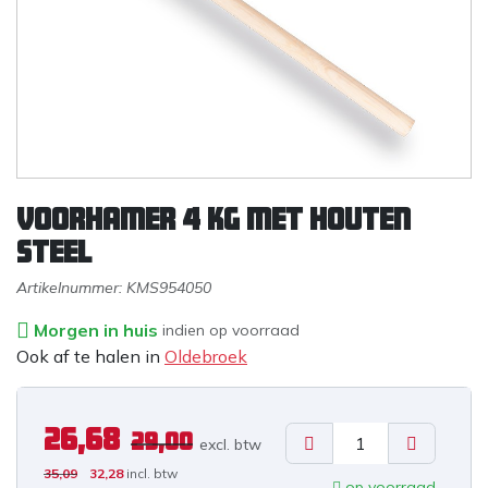
Voorhamer 4 kg met houten
steel
Artikelnummer:
KMS954050
Morgen in huis
indien op voorraad
Ook af te halen in
Oldebroek
26,68
29,00
excl. b
tw
35,09
32,28
incl. btw
op voorraad