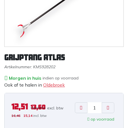
Grijptang ATLAS
Artikelnummer:
KMS928202
Morgen in huis
indien op voorraad
Ook af te halen in
Oldebroek
12,51
13,60
excl. b
tw
16,46
15,14
incl. btw
op voorraad